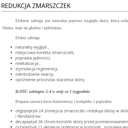
REDUKCJA ZMARSZCZEK
Efektem zabiegu jest naturalna poprawa wyglądu skóry, którą wida
blasku, staje się gładsza i jędrniejsza.
Efekty zabiegu:
naturalny wygląd ,
miejscowa korekta zmarszczek,
poprawa jędrności,
rewitalizacja ,
stymulacja regeneracji,
odmłodzenie twarzy,
opóźnienie procesów starzenia skóry.
ILOŚĆ zabiegów 2-4 w sesji co 2 tygpodnie
Preparat zawiera kwas hialuronowy i kompleks 5 peptydów:
oligopeptyd-24 zmniejsza zmarszczki i redukuje blizny w sk
i fibroblastów
decapeptyd-36 chroni komórki skóry przed promieniowaniem
octapeptyd-11 aktywuje regenerację komórek , poprawia wygl