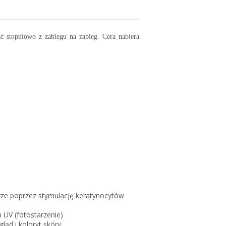
ć stopniowo z zabiegu na zabieg. Cera nabiera
órze poprzez stymulację keratynocytów
 UV (fotostarzenie)
ąd i koloryt skóry