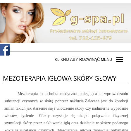
KLIKNIJ ABY ROZWINĄĆ MENU
MEZOTERAPIA IGŁOWA SKÓRY GŁOWY
Mezoterapia to technika medyczna ,polegająca na wprowadzaniu
substancji czynnych w skórę poprzez nakłucia.Zalecana jest do korekcji
zmian takich jak starzenie się i wiotczenie skóry czy nadmierne wypadanie
włosów, łysienie. Efekty uzyskuje się dzięki połączeniu fizycznej
stymulacji skóry przez nakłuwanie igłą oraz działanie w skórze podanego
koktajlu substancji czynnych. Mezoterapia igłowa zapewnia optymalne