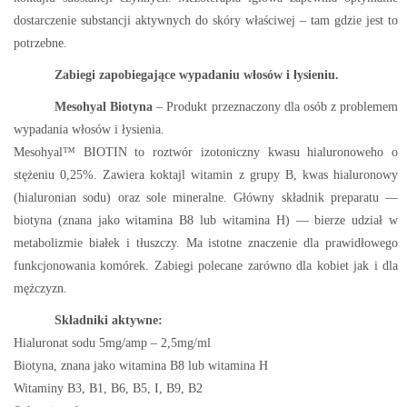
dostarczenie substancji aktywnych do skóry właściwej – tam gdzie jest to
potrzebne.
Zabiegi zapobiegające wypadaniu włosów i łysieniu.
Mesohyal Biotyna
– Produkt przeznaczony dla osób z problemem
wypadania włosów i łysienia.
Mesohyal™ BIOTIN to roztwór izotoniczny kwasu hialuronoweho o
stężeniu 0,25%. Zawiera koktajl witamin z grupy B, kwas hialuronowy
(hialuronian sodu) oraz sole mineralne. Główny składnik preparatu —
biotyna (znana jako witamina B8 lub witamina H) — bierze udział w
metabolizmie białek i tłuszczy. Ma istotne znaczenie dla prawidłowego
funkcjonowania komórek. Zabiegi polecane zarówno dla kobiet jak i dla
mężczyzn.
Składniki aktywne:
Hialuronat sodu 5mg/amp – 2,5mg/ml
Biotyna, znana jako witamina B8 lub witamina H
Witaminy B3, B1, B6, B5, I, B9, B2