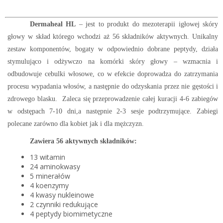
Dermaheal HL
– jest to produkt do mezoterapii igłowej skóry
głowy w skład którego wchodzi aż 56 składników aktywnych. Unikalny
zestaw komponentów, bogaty w odpowiednio dobrane peptydy, działa
stymulująco i odżywczo na komórki skóry głowy – wzmacnia i
odbudowuje cebulki włosowe, co w efekcie doprowadza do zatrzymania
procesu wypadania włosów, a następnie do odzyskania przez nie gęstości i
zdrowego blasku. Zaleca się przeprowadzenie całej kuracji 4-6 zabiegów
w odstępach 7-10 dni,a następnie 2-3 sesje podtrzymujące. Zabiegi
polecane zarówno dla kobiet jak i dla mężczyzn.
Zawiera 56 aktywnych składników:
13 witamin
24 aminokwasy
5 minerałów
4 koenzymy
4 kwasy nukleinowe
2 czynniki redukujące
4 peptydy biomimetyczne