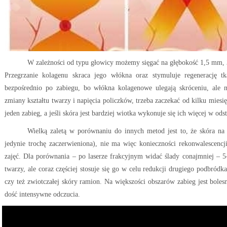
W zależności od typu głowicy możemy sięgać na głębokość 1,5 mm
Przegrzanie kolagenu skraca jego włókna oraz stymuluje regenerację 
bezpośrednio po zabiegu, bo włókna kolagenowe ulegają skróceniu, ale na
zmiany kształtu twarzy i napięcia policzków, trzeba zaczekać od kilku mies
jeden zabieg, a jeśli skóra jest bardziej wiotka wykonuje się ich więcej w ods
Wielką zaletą w porównaniu do innych metod jest to, że skóra na 
jedynie trochę zaczerwieniona), nie ma więc konieczności rekonwalescenc
zajęć. Dla porównania – po laserze frakcyjnym widać ślady conajmniej 
twarzy, ale coraz częściej stosuje się go w celu redukcji drugiego podbródka
czy też zwiotczałej skóry ramion. Na większości obszarów zabieg jest boles
dość intensywne odczucia.
Odtwarzacz
video