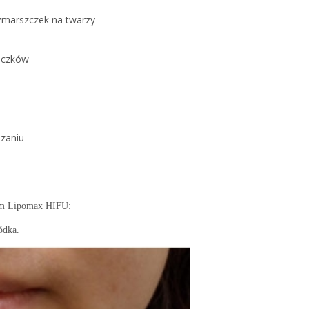
 zmarszczek na twarzy
liczków
dzaniu
gom Lipomax HIFU:
ódka.