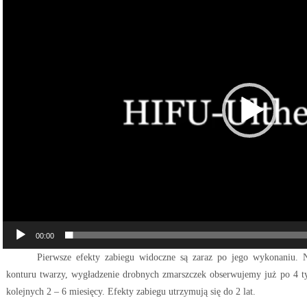
00:00
Pierwsze efekty zabiegu widoczne są zaraz po jego wykonaniu. N
konturu twarzy, wygładzenie drobnych zmarszczek obserwujemy już po 4 
kolejnych 2 – 6 miesięcy. Efekty zabiegu utrzymują się do 2 lat.