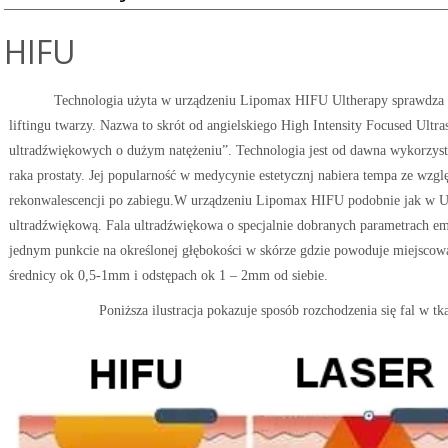
HIFU
Technologia użyta w urządzeniu Lipomax HIFU Ultherapy sprawdza 
liftingu twarzy. Nazwa to skrót od angielskiego High Intensity Focused Ultr
ultradźwiękowych o dużym natężeniu”. Technologia jest od dawna wykorzy
raka prostaty. Jej popularność w medycynie estetycznj nabiera tempa ze wzgl
rekonwalescencji po zabiegu.W urządzeniu Lipomax HIFU podobnie jak w U
ultradźwiękową. Fala ultradźwiękowa o specjalnie dobranych parametrach emi
jednym punkcie na określonej głębokości w skórze gdzie powoduje miejscową
średnicy ok 0,5-1mm i odstępach ok 1 – 2mm od siebie.
Poniższa ilustracja pokazuje sposób rozchodzenia się fal w t