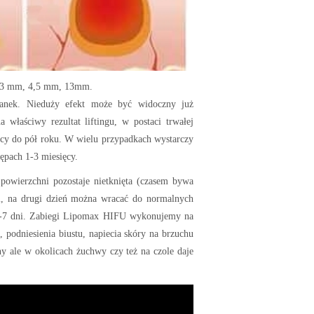
, 3 mm, 4,5 mm, 13mm.
tkanek. Nieduży efekt może być widoczny już
 właściwy rezultat liftingu, w postaci trwałej
ięcy do pół roku. W wielu przypadkach wystarczy
tępach 1-3 miesięcy.
powierzchni pozostaje nietknięta (czasem bywa
ji, na drugi dzień można wracać do normalnych
– 5-7 dni. Zabiegi Lipomax HIFU wykonujemy na
, podniesienia biustu, napiecia skóry na brzuchu
ny ale w okolicach żuchwy czy też na czole daje