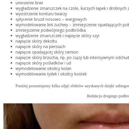
uniesienie brwi
wygładzenie zmarszczek na czole, kurzych łapek i drobnych
wyostrzenie konturu twarzy
spłycenie bruzd nosowo – wargowych
wymodelowanie linii żuchwy – zmniejszenie opadających po
zmniejszenie podwójnego podbródka
wygładzenie zmarszczek i napięcie skóry szyi
napięcie skóry dekoltu
napięcie skóry na piersiach
napięcie opadającej skóry ramion
napięcie skóry brzucha, np. po ciąży lub intensywnym odchu
napięcie skóry pośladków i ud
wymodelowanie okolicy kolan
wymodelowanie łydek i okolicy kostek
Poniżej prezentujemy kilka zdjęć efektów uzyskanych dzięki zabie
Redukcja drugiego podbr