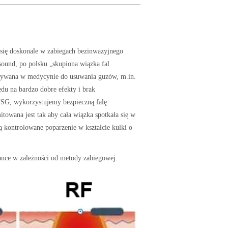
się doskonale w zabiegach bezinwazyjnego
asound, po polsku „skupiona wiązka fal
stywana w medycynie do usuwania guzów, m.in.
ędu na bardzo dobre efekty i brak
SG, wykorzystujemy bezpieczną falę
towana jest tak aby cała wiązka spotkała się w
 kontrolowane poparzenie w kształcie kulki o
kance w zależności od metody zabiegowej.